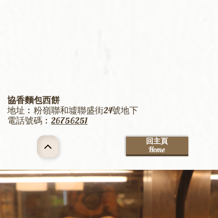
協香麵包西餅
地址︰粉嶺聯和墟聯盛街24號地下
電話號碼︰
26756251
回主頁

Home