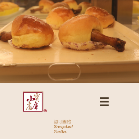

認可團體
Recognised
Parties