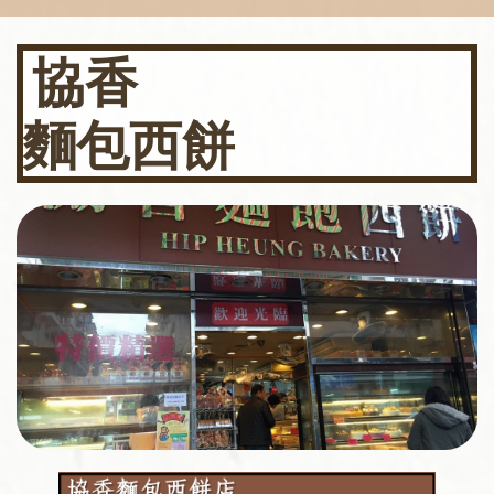
協香
​
麵
包西餅